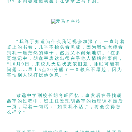
中许多内容疑似胡鑫宇在课堂上写下的。
“我终于知道为什么我近视会加深了，一直盯着
桌上的书看，几乎不抬头看黑板，因为我怕老师看
到我一脸茫然的样子，然后又不耐烦地讲。”在多
页笔记中，胡鑫宇表达出很在乎他人情绪的事例，
“10月9日，来校几天后状态依旧差，睡眠可能有
问题……早上5点30分醒了一直赖床不愿起，因为
害怕别人说打扰他休息。”
致远中学副校长胡冬旺回忆，事发后在寻找胡
鑫宇的过程中，班主任发现胡鑫宇的物理课本最后
一页，写着一句话：“如果我不活了，将会变得怎
么样？”