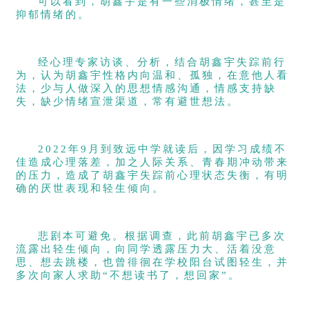
可以看到，胡鑫宇是有一些消极情绪，甚至是
抑郁情绪的。
经心理专家访谈、分析，结合胡鑫宇失踪前行
为，认为胡鑫宇性格内向温和、孤独，在意他人看
法，少与人做深入的思想情感沟通，情感支持缺
失，缺少情绪宣泄渠道，常有避世想法。
2022年9月到致远中学就读后，因学习成绩不
佳造成心理落差，加之人际关系、青春期冲动带来
的压力，造成了胡鑫宇失踪前心理状态失衡，有明
确的厌世表现和轻生倾向。
悲剧本可避免。根据调查，此前胡鑫宇已多次
流露出轻生倾向，向同学透露压力大、活着没意
思、想去跳楼，也曾徘徊在学校阳台试图轻生，并
多次向家人求助“不想读书了，想回家”。