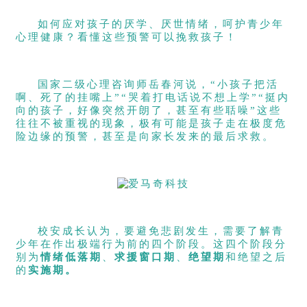
如何应对孩子的厌学、厌世情绪，呵护青少年
心理健康？看懂这些预警可以挽救孩子！
国家二级心理咨询师岳春河说，“小孩子把活
啊、死了的挂嘴上”“哭着打电话说不想上学”“挺内
向的孩子，好像突然开朗了，甚至有些聒噪”这些
往往不被重视的现象，极有可能是孩子走在极度危
险边缘的预警，甚至是向家长发来的最后求救。
校安成长认为，要避免悲剧发生，需要了解青
少年在作出极端行为前的四个阶段。这四个阶段分
别为
情绪低落期
、
求援窗口期
、
绝望期
和绝望之后
的
实施期。