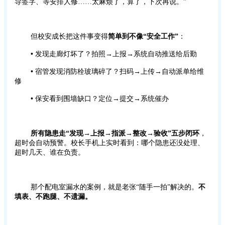
导签字、等安排人修……太麻烦了，算了，下次再说。”
但校安成长把这件事变得
简单到不像“安全工作”
：
•
发现走廊灯坏了？拍照→上报→系统自动推送给后勤
•
宿管发现消防栓玻璃碎了？扫码→上传→自动派单给维
修
•
保安看到围墙缺口？定位→提交→系统催办
所有隐患走“发现→上报→指派→整改→验收”五步闭环
，
超时会自动预警。校长手机上实时看到：哪个隐患还没处理、
超时几天、谁在负责。
那个配电室漏水的案例，就是老张“随手一拍”解决的。
不
填表、不跑腿、不遗漏。