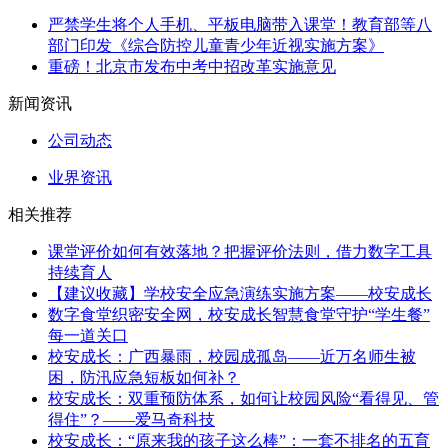
严禁学生将个人手机、平板电脑带入课堂！教育部等八
部门印发《综合防控儿童青少年近视实施方案》
重磅！北京市发布中考中招改革实施意见
新闻资讯
公司动态
业界资讯
相关推荐
课堂评价如何有效落地？把握评价法则，借力数字工具
持续育人
【建议收藏】学校安全应急演练实施方案——校安成长
数字食堂织密安全网，校安成长智慧食堂守护“学生餐”
每一道关口
校安成长：广西暴雨，校园成孤岛——近万名师生被
困，防汛应急短板如何补？
校安成长：双重预防体系，如何让校园风险“看得见、管
得住”？——爱马奇科技
校安成长：“原来我的孩子这么棒”：一套不排名的五育