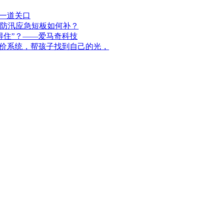
每一道关口
防汛应急短板如何补？
得住”？——爱马奇科技
评价系统，帮孩子找到自己的光，